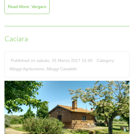
Read More: Vergaro
Caciara
Published on sabato, 25 Marzo 2017 15:49
Category:
Alloggi Agriturismo
,
Alloggi Casaletti