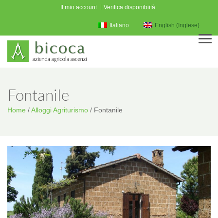
Il mio account
Verifica disponibiità
Italiano
English
(
Inglese
)
Men
Fontanile
Home
/
Alloggi Agriturismo
/
Fontanile