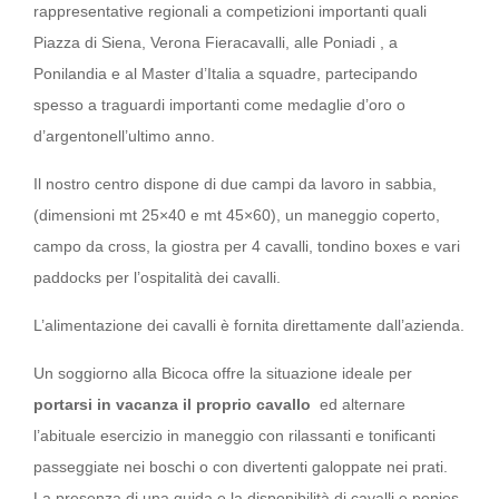
rappresentative regionali a competizioni importanti quali
Piazza di Siena, Verona Fieracavalli, alle Poniadi , a
Ponilandia e al Master d’Italia a squadre, partecipando
spesso a traguardi importanti come medaglie d’oro o
d’argentonell’ultimo anno.
Il nostro centro dispone di due campi da lavoro in sabbia,
(dimensioni mt 25×40 e mt 45×60), un maneggio coperto,
campo da cross, la giostra per 4 cavalli, tondino boxes e vari
paddocks per l’ospitalità dei cavalli.
L’alimentazione dei cavalli è fornita direttamente dall’azienda.
Un soggiorno alla Bicoca offre la situazione ideale per
portarsi in vacanza il proprio cavallo
ed alternare
l’abituale esercizio in maneggio con rilassanti e tonificanti
passeggiate nei boschi o con divertenti galoppate nei prati.
La presenza di una guida e la disponibilità di cavalli e ponies