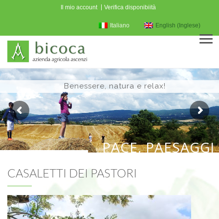
Il mio account
Verifica disponibiità
Italiano
English
(
Inglese
)
Men
Benessere, natura e relax!
PACE, PAESAGGI 
CASALETTI DEI PASTORI